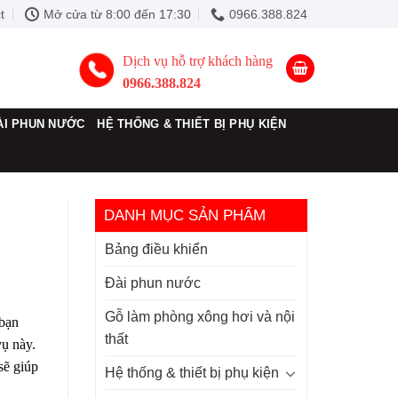
t
Mở cửa từ 8:00 đến 17:30
0966.388.824
Dịch vụ hỗ trợ khách hàng
0966.388.824
ÀI PHUN NƯỚC
HỆ THỐNG & THIẾT BỊ PHỤ KIỆN
DANH MỤC SẢN PHẨM
Bảng điều khiển
Đài phun nước
Gỗ làm phòng xông hơi và nội
 bạn
thất
vụ này.
sẽ giúp
Hệ thống & thiết bị phụ kiện