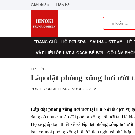
Skip
Giới thiệu
Liên hệ
to
content
Tìm
kiếm:
TRANG CHỦ
HỒ BƠI SPA
SAUNA – STEAM
HỆ 
VẬT LIỆU ỐP LÁT & GẠCH BỂ BƠI
GỖ LÀM PHÒN
TIN TỨC
Lắp đặt phòng xông hơi ướt t
POSTED ON
31 THÁNG MƯỜI, 2023
BY
Lắp đặt phòng xông hơi ướt tại Hà Nội
là dịch vụ t
đang có nhu cầu lắp đặt phòng xông hơi ướt tại Hà Nội
Họ sẽ giúp bạn thiết kế và lắp đặt phòng xông hơi ướt
bạn có một phòng xông hơi ướt tiện nghi và phù hợp v