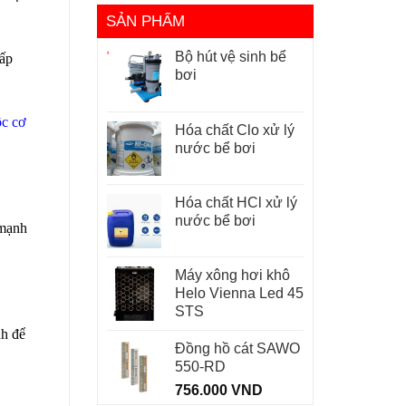
SẢN PHẨM
Bộ hút vệ sinh bể
cấp
bơi
ộc cơ
Hóa chất Clo xử lý
nước bể bơi
Hóa chất HCl xử lý
nước bể bơi
 mạnh
Máy xông hơi khô
Helo Vienna Led 45
STS
nh để
Đồng hồ cát SAWO
550-RD
756.000
VND