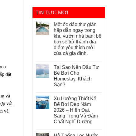
TIN TỨC MỚI
Một ốc đảo thư giãn
hấp dẫn ngay trong
khu vườn nhà bạn: bể
bơi sẽ trở thành địa
điểm yêu thích mới
của cả gia đình.
heo
Tại Sao Nên Đầu Tư
Bể Bơi Cho
ắp đặt
Homestay, Khách
Sạn?
óng và
Xu Hướng Thiết Kế
hợp với
Bể Bơi Đẹp Năm
2026 – Hiện Đại,
an và
Sang Trọng Và Đậm
Chất Nghỉ Dưỡng
Hệ Thống Lọc Nước