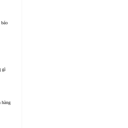
 báo
 gì
h hàng