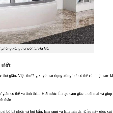
 phòng xông hơi ướt tại Hà Nội
 ướt
c thư giãn. Việc thường xuyên sử dụng xông hơi có thể cải thiện sức k
 giãn cơ thể và tinh thần. Hơi nước ấm tạo cảm giác thoải mái và giúp
nh thần.
oại bỏ bã nhờn và bụi bẩn, làm sáng và làm mịn da. Điều này giúp cải 