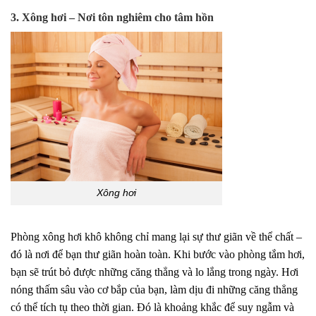
3. Xông hơi – Nơi tôn nghiêm cho tâm hồn
Xông hơi
Phòng xông hơi khô không chỉ mang lại sự thư giãn về thể chất –
đó là nơi để bạn thư giãn hoàn toàn. Khi bước vào phòng tắm hơi,
bạn sẽ trút bỏ được những căng thẳng và lo lắng trong ngày. Hơi
nóng thấm sâu vào cơ bắp của bạn, làm dịu đi những căng thẳng
có thể tích tụ theo thời gian. Đó là khoảng khắc để suy ngẫm và