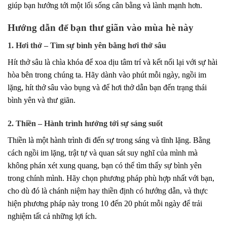
giúp bạn hướng tới một lối sống cân bằng và lành mạnh hơn.
Hướng dẫn để bạn thư giãn vào mùa hè này
1. Hơi thở – Tìm sự bình yên bằng hơi thở sâu
Hít thở sâu là chìa khóa để xoa dịu tâm trí và kết nối lại với sự hài
hòa bên trong chúng ta. Hãy dành vào phút mỗi ngày, ngồi im
lặng, hít thở sâu vào bụng và để hơi thở dẫn bạn đến trạng thái
bình yên và thư giãn.
2. Thiền – Hành trình hướng tới sự sáng suốt
Thiền là một hành trình đi đến sự trong sáng và tĩnh lặng. Bằng
cách ngồi im lặng, trật tự và quan sát suy nghĩ của mình mà
không phán xét xung quang, bạn có thể tìm thấy sự bình yên
trong chính mình. Hãy chọn phương pháp phù hợp nhất với bạn,
cho dù đó là chánh niệm hay thiền định có hướng dẫn, và thực
hiện phương pháp này trong 10 đến 20 phút mỗi ngày để trải
nghiệm tất cả những lợi ích.