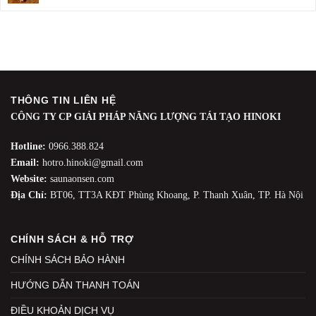
THÔNG TIN LIÊN HỆ
CÔNG TY CP GIẢI PHÁP NĂNG LƯỢNG TÁI TẠO HINOKI
Hotline:
0966.388.824
Email:
hotro.hinoki@gmail.com
Website:
saunaonsen.com
Địa Chỉ:
BT06, TT3A KĐT Phùng Khoang, P. Thanh Xuân, TP. Hà Nội
CHÍNH SÁCH & HỖ TRỢ
CHÍNH SÁCH BẢO HÀNH
HƯỚNG DẪN THANH TOÁN
ĐIỀU KHOẢN DỊCH VỤ