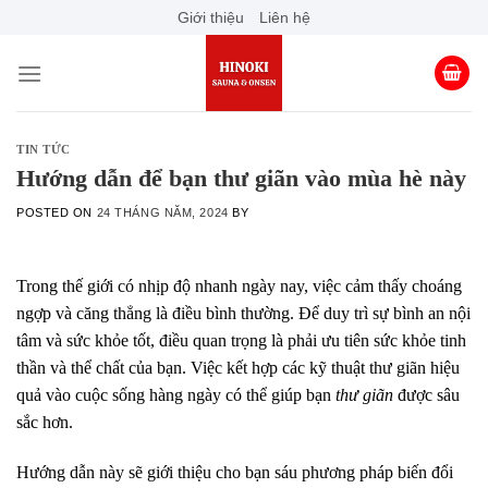
Skip
Giới thiệu
Liên hệ
to
content
TIN TỨC
Hướng dẫn để bạn thư giãn vào mùa hè này
POSTED ON
24 THÁNG NĂM, 2024
BY
Trong thế giới có nhịp độ nhanh ngày nay, việc cảm thấy choáng
ngợp và căng thẳng là điều bình thường. Để duy trì sự bình an nội
tâm và sức khỏe tốt, điều quan trọng là phải ưu tiên sức khỏe tinh
thần và thể chất của bạn. Việc kết hợp các kỹ thuật thư giãn hiệu
quả vào cuộc sống hàng ngày có thể giúp bạn
thư giãn
được sâu
sắc hơn.
Hướng dẫn này sẽ giới thiệu cho bạn sáu phương pháp biến đổi