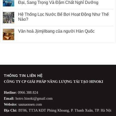
Đại, Sang Trọng Và Đậm Chất Nghỉ Dưỡng
Hệ Thống Lọc Nước Bể Bơi Hoạt Động Như Thế
Nào?
Văn hoá Jjimjilbang của người Hàn Quốc
THÔNG TIN LIÊN HỆ
CÔNG TY CP GIẢI PHÁP NĂNG LƯỢNG TÁI TẠO HINOKI
Hotline:
0966.388.824
Email:
hotro.hinoki@gmail.com
Website:
saunaonsen.com
Địa Chỉ:
BT06, TT3A KĐT Phùng Khoang, P. Thanh Xuân, TP. Hà Nội