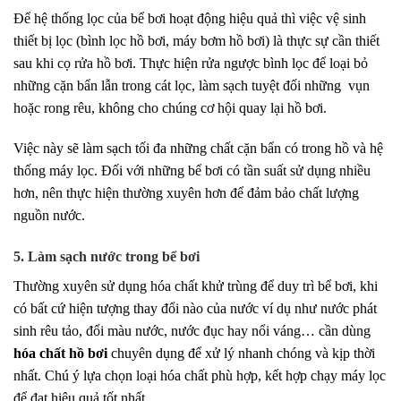
Để hệ thống lọc của bể bơi hoạt động hiệu quả thì việc vệ sinh
thiết bị lọc (bình lọc hồ bơi, máy bơm hồ bơi) là thực sự cần thiết
sau khi cọ rửa hồ bơi. Thực hiện rửa ngược bình lọc để loại bỏ
những cặn bẩn lẫn trong cát lọc, làm sạch tuyệt đối những vụn
hoặc rong rêu, không cho chúng cơ hội quay lại hồ bơi.
Việc này sẽ làm sạch tối đa những chất cặn bẩn có trong hồ và hệ
thống máy lọc. Đối với những bể bơi có tần suất sử dụng nhiều
hơn, nên thực hiện thường xuyên hơn để đảm bảo chất lượng
nguồn nước.
5. Làm sạch nước trong bể bơi
Thường xuyên sử dụng hóa chất khử trùng để duy trì bể bơi, khi
có bất cứ hiện tượng thay đổi nào của nước ví dụ như nước phát
sinh rêu tảo, đổi màu nước, nước đục hay nổi váng… cần dùng
hóa chất hồ bơi
chuyên dụng để xử lý nhanh chóng và kịp thời
nhất. Chú ý lựa chọn loại hóa chất phù hợp, kết hợp chạy máy lọc
để đạt hiệu quả tốt nhất.