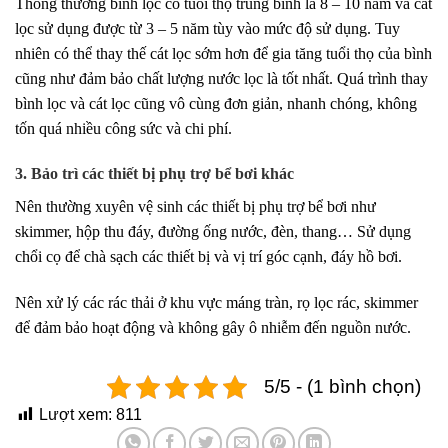
Thông thường bình lọc có tuổi thọ trung bình là 8 – 10 năm và cát
lọc sử dụng được từ 3 – 5 năm tùy vào mức độ sử dụng. Tuy
nhiên có thể thay thế cát lọc sớm hơn để gia tăng tuổi thọ của bình
cũng như đảm bảo chất lượng nước lọc là tốt nhất. Quá trình thay
bình lọc và cát lọc cũng vô cùng đơn giản, nhanh chóng, không
tốn quá nhiều công sức và chi phí.
3. Bảo trì các thiết bị phụ trợ bể bơi khác
Nên thường xuyên vệ sinh các thiết bị phụ trợ bể bơi như
skimmer, hộp thu đáy, đường ống nước, đèn, thang… Sử dụng
chổi cọ để chà sạch các thiết bị và vị trí góc cạnh, đáy hồ bơi.
Nên xử lý các rác thải ở khu vực máng tràn, rọ lọc rác, skimmer
để đảm bảo hoạt động và không gây ô nhiễm đến nguồn nước.
5/5 - (1 bình chọn)
Lượt xem:
811