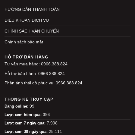
HƯỚNG DẪN THANH TOÁN
ĐIỀU KHOẢN DỊCH VỤ
CHÍNH SÁCH VẬN CHUYỂN
Chính sách bảo mật
HỖ TRỢ BÁN HÀNG
Tư vấn mua hàng: 0966.388.824
Hỗ trợ bảo hành: 0966.388.824
Phản ánh thái độ phục vụ: 0966.388.824
THỐNG KÊ TRUY CẬP
99
Đang online:
394
Lượt xem hôm qua:
7.998
Lượt xem 7 ngày qua:
25.111
Lượt xem 30 ngày qua: