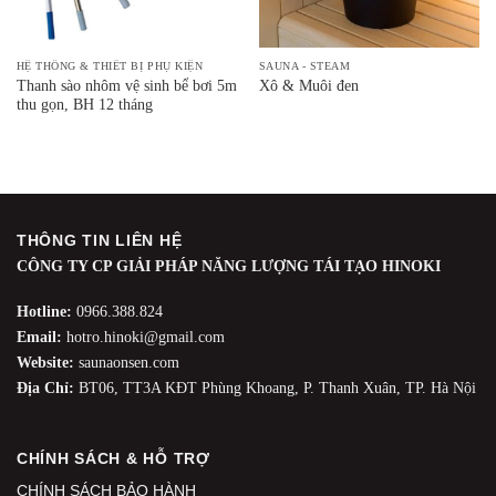
HỆ THỐNG & THIẾT BỊ PHỤ KIỆN
SAUNA - STEAM
Thanh sào nhôm vệ sinh bể bơi 5m
Xô & Muôi đen
thu gọn, BH 12 tháng
THÔNG TIN LIÊN HỆ
CÔNG TY CP GIẢI PHÁP NĂNG LƯỢNG TÁI TẠO HINOKI
Hotline:
0966.388.824
Email:
hotro.hinoki@gmail.com
Website:
saunaonsen.com
Địa Chỉ:
BT06, TT3A KĐT Phùng Khoang, P. Thanh Xuân, TP. Hà Nội
CHÍNH SÁCH & HỖ TRỢ
CHÍNH SÁCH BẢO HÀNH