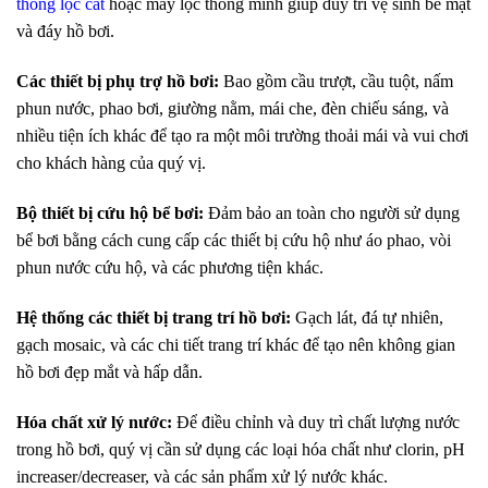
thống lọc cát
hoặc máy lọc thông minh giúp duy trì vệ sinh bề mặt
và đáy hồ bơi.
Các thiết bị phụ trợ hồ bơi:
Bao gồm cầu trượt, cầu tuột, nấm
phun nước, phao bơi, giường nằm, mái che, đèn chiếu sáng, và
nhiều tiện ích khác để tạo ra một môi trường thoải mái và vui chơi
cho khách hàng của quý vị.
Bộ thiết bị cứu hộ bể bơi:
Đảm bảo an toàn cho người sử dụng
bể bơi bằng cách cung cấp các thiết bị cứu hộ như áo phao, vòi
phun nước cứu hộ, và các phương tiện khác.
Hệ thống các thiết bị trang trí hồ bơi:
Gạch lát, đá tự nhiên,
gạch mosaic, và các chi tiết trang trí khác để tạo nên không gian
hồ bơi đẹp mắt và hấp dẫn.
Hóa chất xử lý nước:
Để điều chỉnh và duy trì chất lượng nước
trong hồ bơi, quý vị cần sử dụng các loại hóa chất như clorin, pH
increaser/decreaser, và các sản phẩm xử lý nước khác.