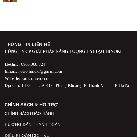
THÔNG TIN LIÊN HỆ
CÔNG TY CP GIẢI PHÁP NĂNG LƯỢNG TÁI TẠO HINOKI
Hotline:
0966.388.824
Email:
hotro.hinoki@gmail.com
Website:
saunaonsen.com
Địa Chỉ:
BT06, TT3A KĐT Phùng Khoang, P. Thanh Xuân, TP. Hà Nội
CHÍNH SÁCH & HỖ TRỢ
CHÍNH SÁCH BẢO HÀNH
HƯỚNG DẪN THANH TOÁN
ĐIỀU KHOẢN DỊCH VỤ