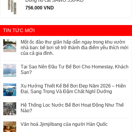
Đồng hồ cát SAWO 550-RD
756.000
VND
TIN TỨC MỚI
Một ốc đảo thư giãn hấp dẫn ngay trong khu vườn
nhà bạn: bể bơi sẽ trở thành địa điểm yêu thích mới
của cả gia đình.
Tại Sao Nên Đầu Tư Bể Bơi Cho Homestay, Khách
Sạn?
Xu Hướng Thiết Kế Bể Bơi Đẹp Năm 2026 – Hiện
Đại, Sang Trọng Và Đậm Chất Nghỉ Dưỡng
Hệ Thống Lọc Nước Bể Bơi Hoạt Động Như Thế
Nào?
Văn hoá Jjimjilbang của người Hàn Quốc