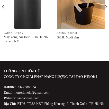
SAUNA - STEAM
SAUNA - STEAM
Máy xông hơi Helo RONDO 96
Xô & Muôi đen
inc – RA 19
THÔNG TIN LIÊN HỆ
CÔNG TY CP GIẢI PHÁP NĂNG LƯỢNG TÁI TẠO HINOKI
Hotline:
0966.388.824
Email:
hotro.hinoki@gmail.com
Website:
saunaonsen.com
Địa Chỉ:
BT06, TT3A KĐT Phùng Khoang, P. Thanh Xuân, TP. Hà Nội