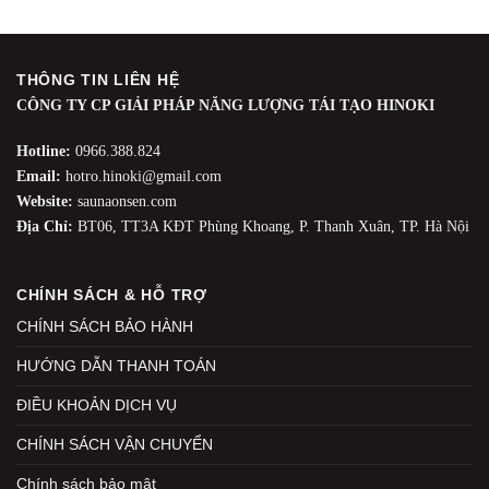
THÔNG TIN LIÊN HỆ
CÔNG TY CP GIẢI PHÁP NĂNG LƯỢNG TÁI TẠO HINOKI
Hotline:
0966.388.824
Email:
hotro.hinoki@gmail.com
Website:
saunaonsen.com
Địa Chỉ:
BT06, TT3A KĐT Phùng Khoang, P. Thanh Xuân, TP. Hà Nội
CHÍNH SÁCH & HỖ TRỢ
CHÍNH SÁCH BẢO HÀNH
HƯỚNG DẪN THANH TOÁN
ĐIỀU KHOẢN DỊCH VỤ
CHÍNH SÁCH VẬN CHUYỂN
Chính sách bảo mật