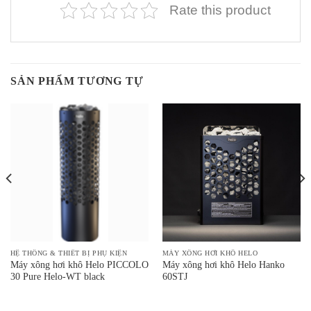
Rate this product
SẢN PHẨM TƯƠNG TỰ
HỆ THỐNG & THIẾT BỊ PHỤ KIỆN
MÁY XÔNG HƠI KHÔ HELO
Máy xông hơi khô Helo PICCOLO
Máy xông hơi khô Helo Hanko
30 Pure Helo-WT black
60STJ