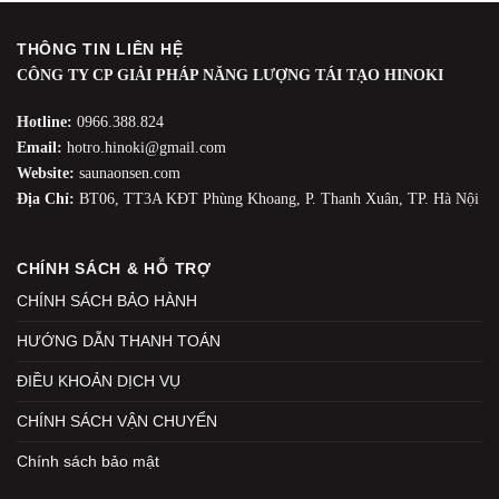
THÔNG TIN LIÊN HỆ
CÔNG TY CP GIẢI PHÁP NĂNG LƯỢNG TÁI TẠO HINOKI
Hotline:
0966.388.824
Email:
hotro.hinoki@gmail.com
Website:
saunaonsen.com
Địa Chỉ:
BT06, TT3A KĐT Phùng Khoang, P. Thanh Xuân, TP. Hà Nội
CHÍNH SÁCH & HỖ TRỢ
CHÍNH SÁCH BẢO HÀNH
HƯỚNG DẪN THANH TOÁN
ĐIỀU KHOẢN DỊCH VỤ
CHÍNH SÁCH VẬN CHUYỂN
Chính sách bảo mật