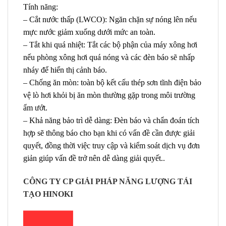
Tính năng:
– Cắt nước thấp (LWCO): Ngăn chặn sự nóng lên nếu
mực nước giảm xuống dưới mức an toàn.
– Tắt khi quá nhiệt: Tắt các bộ phận của máy xông hơi
nếu phòng xông hơi quá nóng và các đèn báo sẽ nhấp
nháy để hiển thị cảnh báo.
– Chống ăn mòn: toàn bộ kết cấu thép sơn tĩnh điện bảo
vệ lò hơi khỏi bị ăn mòn thường gặp trong môi trường
ẩm ướt.
– Khả năng bảo trì dễ dàng: Đèn báo và chẩn đoán tích
hợp sẽ thông báo cho bạn khi có vấn đề cần được giải
quyết, đồng thời việc truy cập và kiểm soát dịch vụ đơn
giản giúp vấn đề trở nên dễ dàng giải quyết..
CÔNG TY CP GIẢI PHÁP NĂNG LƯỢNG TÁI
TẠO HINOKI