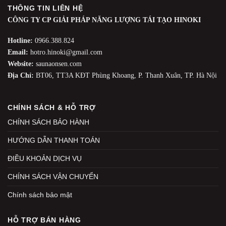
THÔNG TIN LIÊN HỆ
CÔNG TY CP GIẢI PHÁP NĂNG LƯỢNG TÁI TẠO HINOKI
Hotline:
0966.388.824
Email:
hotro.hinoki@gmail.com
Website:
saunaonsen.com
Địa Chỉ:
BT06, TT3A KĐT Phùng Khoang, P. Thanh Xuân, TP. Hà Nội
CHÍNH SÁCH & HỖ TRỢ
CHÍNH SÁCH BẢO HÀNH
HƯỚNG DẪN THANH TOÁN
ĐIỀU KHOẢN DỊCH VỤ
CHÍNH SÁCH VẬN CHUYỂN
Chính sách bảo mật
HỖ TRỢ BÁN HÀNG