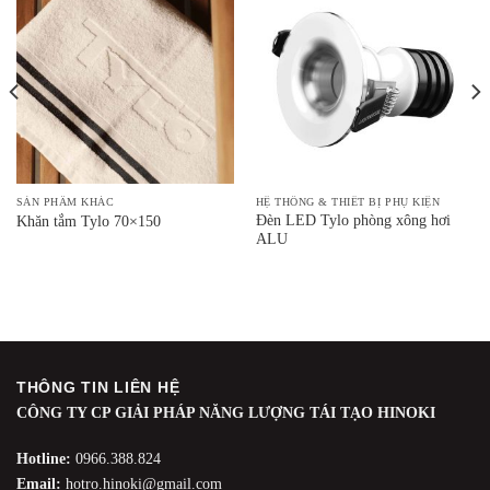
SẢN PHẨM KHÁC
HỆ THỐNG & THIẾT BỊ PHỤ KIỆN
Đèn LED Tylo phòng xông hơi
Khăn tắm Tylo 70×150
ALU
THÔNG TIN LIÊN HỆ
CÔNG TY CP GIẢI PHÁP NĂNG LƯỢNG TÁI TẠO HINOKI
Hotline:
0966.388.824
Email:
hotro.hinoki@gmail.com