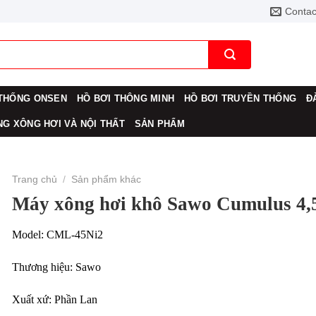
Contac
THỐNG ONSEN
HỒ BƠI THÔNG MINH
HỒ BƠI TRUYỀN THỐNG
Đ
G XÔNG HƠI VÀ NỘI THẤT
SẢN PHẨM
Trang chủ
/
Sản phẩm khác
Máy xông hơi khô Sawo Cumulus 4
Model: CML-45Ni2
Thương hiệu: Sawo
Xuất xứ: Phần Lan