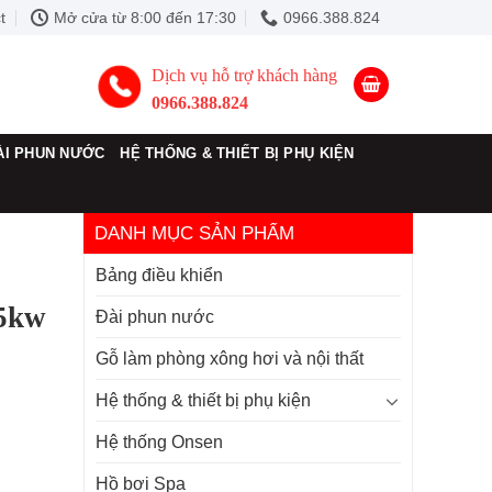
t
Mở cửa từ 8:00 đến 17:30
0966.388.824
Dịch vụ hỗ trợ khách hàng
0966.388.824
ÀI PHUN NƯỚC
HỆ THỐNG & THIẾT BỊ PHỤ KIỆN
DANH MỤC SẢN PHẨM
Bảng điều khiển
,5kw
Đài phun nước
Gỗ làm phòng xông hơi và nội thất
Hệ thống & thiết bị phụ kiện
Hệ thống Onsen
Hồ bơi Spa