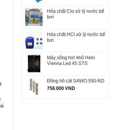
Hóa chất Clo xử lý nước bể
bơi
Hóa chất HCl xử lý nước bể
bơi
Máy xông hơi khô Helo
Vienna Led 45 STS
Đồng hồ cát SAWO 550-RD
i
756.000
VND
à
hà