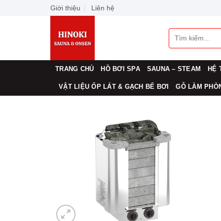
Skip
Giới thiệu
Liên hệ
to
content
Tìm
kiếm:
TRANG CHỦ
HỒ BƠI SPA
SAUNA – STEAM
HỆ 
VẬT LIỆU ỐP LÁT & GẠCH BỂ BƠI
GỖ LÀM PHÒN