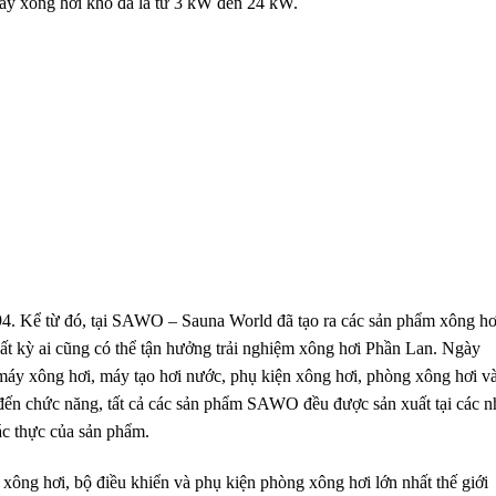
áy xông hơi khô đá là từ 3 kW đến 24 kW.
 Kể từ đó, tại SAWO – Sauna World đã tạo ra các sản phẩm xông hơ
bất kỳ ai cũng có thể tận hưởng trải nghiệm xông hơi Phần Lan. Ngày
máy xông hơi, máy tạo hơi nước, phụ kiện xông hơi, phòng xông hơi v
t đến chức năng, tất cả các sản phẩm SAWO đều được sản xuất tại các n
ác thực của sản phẩm.
ông hơi, bộ điều khiển và phụ kiện phòng xông hơi lớn nhất thế giới