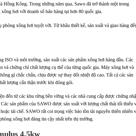
s và Hồng Kông. Trong những năm qua, Sawo đã trở thành một trong
 xông hơi với doanh số bán hàng tại hơn 80 quốc gia.
hòng xông hơi tuyệt vời. Từ khâu thiết kế, sản xuất và giao hàng đế
g ISO và môi trường, sản xuất các sản phẩm xông hơi hàng đầu. Các
và chứng chỉ chất lượng cụ thể của từng quốc gia. Máy xông hơi và
không gỉ chắc chắn, chịu được sự thay đổi nhiệt độ cao. Tất cả các sản
ất lượng cẩn thận trước khi đóng gói.
ện đến từ các khu rừng bền vững và các nhà cung cấp được chứng nh
Các sản phẩm của SAWO được sản xuất với lượng chất thải tối thiểu v
ng hoặc tái chế. SAWO rất coi trọng việc bảo tồn tài nguyên thiên nhiên 
hòng xông hơi đáng tin cậy nhất trên thị trường.
mulus 4,5kw