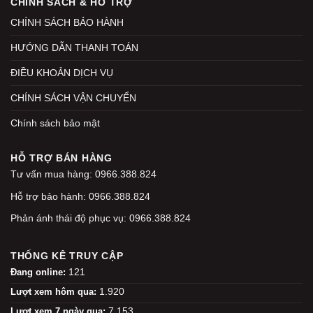
CHÍNH SÁCH & HỖ TRỢ
CHÍNH SÁCH BẢO HÀNH
HƯỚNG DẪN THANH TOÁN
ĐIỀU KHOẢN DỊCH VỤ
CHÍNH SÁCH VẬN CHUYỂN
Chính sách bảo mật
HỖ TRỢ BÁN HÀNG
Tư vấn mua hàng: 0966.388.824
Hỗ trợ bảo hành: 0966.388.824
Phản ánh thái độ phục vụ: 0966.388.824
THỐNG KÊ TRUY CẬP
121
Đang online:
1.920
Lượt xem hôm qua:
7.153
Lượt xem 7 ngày qua: