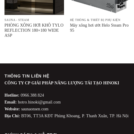
SAUNA - STEAM
HỆ THỐNG & THIẾT BỊ PHỤ KIỆN
PHÒNG XÔNG HƠI KHÔ TYLO
Máy xông hơi ướt Helo Steam Pro
REFLECTION 180×180 WIDE
95
ASP
THÔNG TIN LIÊN HỆ
CÔNG TY CP GIẢI PHÁP NĂNG LƯỢNG TÁI TẠO HINOKI
Hotline:
0966.388.824
Email:
hotro.hinoki@gmail.com
Website:
saunaonsen.com
Địa Chỉ:
BT06, TT3A KĐT Phùng Khoang, P. Thanh Xuân, TP. Hà Nội