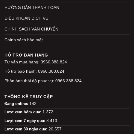
HƯỚNG DẪN THANH TOÁN
ĐIỀU KHOẢN DỊCH VỤ
CHÍNH SÁCH VẬN CHUYỂN
Chính sách bảo mật
HỖ TRỢ BÁN HÀNG
Tư vấn mua hàng: 0966.388.824
Hỗ trợ bảo hành: 0966.388.824
Phản ánh thái độ phục vụ: 0966.388.824
THỐNG KÊ TRUY CẬP
142
Đang online:
1.372
Lượt xem hôm qua:
8.413
Lượt xem 7 ngày qua:
26.557
Lượt xem 30 ngày qua: