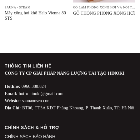
SAUNA - STEAM
GỖ LÀM PHÒNG XÔNG HƠI VÀ NỘI THẤT
Máy xông hơi khô Helo Vienna 80
GỖ THÔNG PHÒNG XÔNG HƠI
STS
THÔNG TIN LIÊN HỆ
CÔNG TY CP GIẢI PHÁP NĂNG LƯỢNG TÁI TẠO HINOKI
Hotline:
0966.388.824
Email:
hotro.hinoki@gmail.com
Website:
saunaonsen.com
Địa Chỉ:
BT06, TT3A KĐT Phùng Khoang, P. Thanh Xuân, TP. Hà Nội
CHÍNH SÁCH & HỖ TRỢ
CHÍNH SÁCH BẢO HÀNH