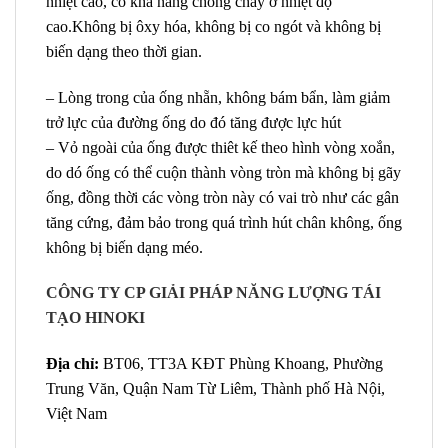
nhiệt cao, có khả năng chống cháy ở nhiệt độ
cao.Không bị ôxy hóa, không bị co ngót và không bị
biến dạng theo thời gian.
– Lòng trong của ống nhẵn, không bám bẩn, làm giảm
trở lực của đường ống do đó tăng được lực hút
– Vỏ ngoài của ống được thiêt kế theo hình vòng xoắn,
do dó ống có thể cuộn thành vòng tròn mà không bị gãy
ống, đồng thời các vòng tròn này có vai trò như các gân
tăng cứng, đảm bảo trong quá trình hút chân không, ống
không bị biến dạng méo.
CÔNG TY CP GIẢI PHÁP NĂNG LƯỢNG TÁI
TẠO HINOKI
Địa chỉ:
BT06, TT3A KĐT Phùng Khoang, Phường
Trung Văn, Quận Nam Từ Liêm, Thành phố Hà Nội,
Việt Nam