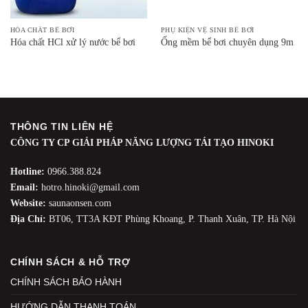
HÓA CHẤT BỂ BƠI
PHỤ KIỆN VỆ SINH BỂ BƠI
Hóa chất HCl xử lý nước bể bơi
Ống mềm bể bơi chuyên dụng 9m
THÔNG TIN LIÊN HỆ
CÔNG TY CP GIẢI PHÁP NĂNG LƯỢNG TÁI TẠO HINOKI
Hotline:
0966.388.824
Email:
hotro.hinoki@gmail.com
Website:
saunaonsen.com
Địa Chỉ:
BT06, TT3A KĐT Phùng Khoang, P. Thanh Xuân, TP. Hà Nội
CHÍNH SÁCH & HỖ TRỢ
CHÍNH SÁCH BẢO HÀNH
HƯỚNG DẪN THANH TOÁN