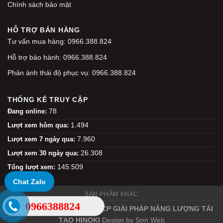
Chính sách bảo mật
HỖ TRỢ BÁN HÀNG
Tư vấn mua hàng: 0966.388.824
Hỗ trợ bảo hành: 0966.388.824
Phản ánh thái độ phục vụ: 0966.388.824
THỐNG KÊ TRUY CẬP
78
Đang online:
1.494
Lượt xem hôm qua:
7.960
Lượt xem 7 ngày qua:
26.308
Lượt xem 30 ngày qua:
145.509
Tổng lượt xem:
Chat Zalo
SẢN PHẨM KHÁC
0966388824
Copyright 2026 ©
CÔNG TY CP GIẢI PHÁP NĂNG LƯỢNG TÁI
TẠO HINOKI
Design by
Sơn Web