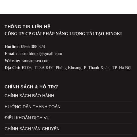
THÔNG TIN LIÊN HỆ
CÔNG TY CP GIẢI PHÁP NĂNG LƯỢNG TÁI TẠO HINOKI
Hotline:
0966.388.824
Email:
hotro.hinoki@gmail.com
Website:
saunaonsen.com
Địa Chỉ:
BT06, TT3A KĐT Phùng Khoang, P. Thanh Xuân, TP. Hà Nội
CHÍNH SÁCH & HỖ TRỢ
CHÍNH SÁCH BẢO HÀNH
HƯỚNG DẪN THANH TOÁN
ĐIỀU KHOẢN DỊCH VỤ
CHÍNH SÁCH VẬN CHUYỂN