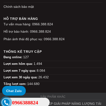
Chính sách bảo mật
HỖ TRỢ BÁN HÀNG
Tư vấn mua hàng: 0966.388.824
Hỗ trợ bảo hành: 0966.388.824
Phản ánh thái độ phục vụ: 0966.388.824
THỐNG KÊ TRUY CẬP
127
Đang online:
1.494
Lượt xem hôm qua:
8.084
Lượt xem 7 ngày qua:
26.432
Lượt xem 30 ngày qua:
144.680
Tổng lượt xem:
Chat Zalo
SẢN PHẨM KHÁC
0966388824
Copyright 2026 ©
CÔNG TY CP GIẢI PHÁP NĂNG LƯỢNG TÁI