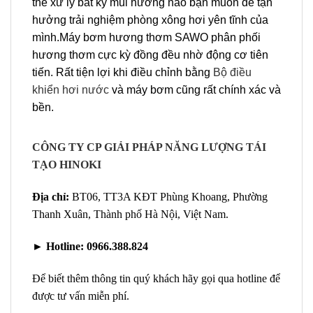
thể xử lý bất kỳ mùi hương nào bạn muốn để tận
hưởng trải nghiệm phòng xông hơi yên tĩnh của
mình.Máy bơm hương thơm SAWO phân phối
hương thơm cực kỳ đồng đều nhờ động cơ tiên
tiến. Rất tiện lợi khi điều chỉnh bằng
Bộ điều
khiển hơi nước
và máy bơm cũng rất chính xác và
bền.
CÔNG TY CP GIẢI PHÁP NĂNG LƯỢNG TÁI
TẠO HINOKI
Địa chỉ:
BT06, TT3A KĐT Phùng Khoang, Phường
Thanh Xuân, Thành phố Hà Nội, Việt Nam.
►
Hotline:
0966.388.824
Để biết thêm thông tin quý khách hãy gọi qua hotline để
được tư vấn miễn phí.