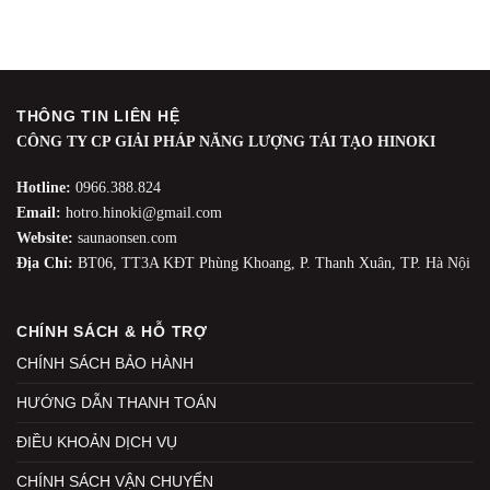
THÔNG TIN LIÊN HỆ
CÔNG TY CP GIẢI PHÁP NĂNG LƯỢNG TÁI TẠO HINOKI
Hotline:
0966.388.824
Email:
hotro.hinoki@gmail.com
Website:
saunaonsen.com
Địa Chỉ:
BT06, TT3A KĐT Phùng Khoang, P. Thanh Xuân, TP. Hà Nội
CHÍNH SÁCH & HỖ TRỢ
CHÍNH SÁCH BẢO HÀNH
HƯỚNG DẪN THANH TOÁN
ĐIỀU KHOẢN DỊCH VỤ
CHÍNH SÁCH VẬN CHUYỂN